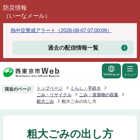
こ
防災情報
の
（いーなメール）
ペ
ー
熱中症警戒アラート（2026-08-07 07:00:09）
ジ
の
過去の配信情報一覧
先
頭
で
Multilingual
メニュー
す
トップページ
くらし・手続き
現在のページ
ごみ・リサイクル
ごみ・資源物の収集
粗大ごみ
粗大ごみの出し方
粗大ごみの出し方