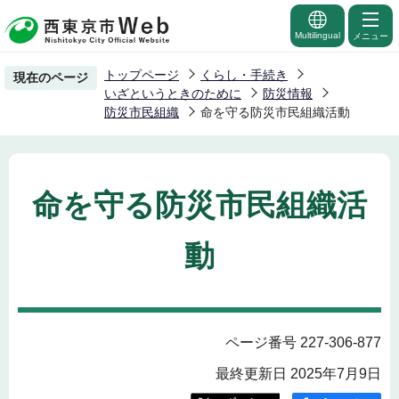
こ
の
Multilingual
メニュー
ペ
トップページ
くらし・手続き
現在のページ
ー
いざというときのために
防災情報
ジ
防災市民組織
命を守る防災市民組織活動
の
先
頭
命を守る防災市民組織活
で
す
動
ページ番号 227-306-877
最終更新日 2025年7月9日