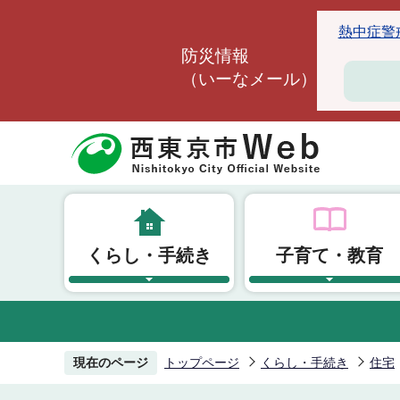
こ
熱中症警戒ア
の
防災情報
ペ
（いーなメール）
ー
ジ
の
先
頭
で
す
くらし・手続き
子育て・教育
現在のページ
トップページ
くらし・手続き
住宅