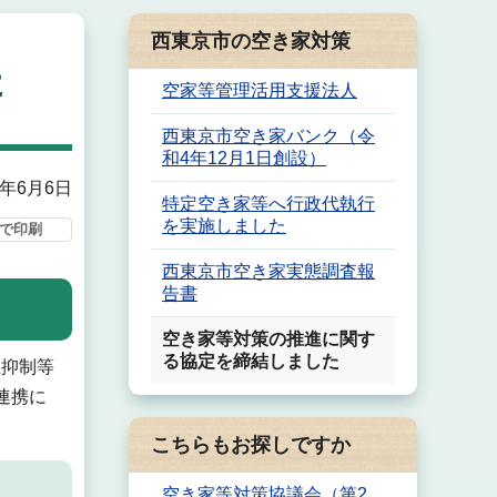
西東京市の空き家対策
た
空家等管理活用支援法人
西東京市空き家バンク（令
和4年12月1日創設）
9年6月6日
特定空き家等へ行政代執行
を実施しました
で印刷
西東京市空き家実態調査報
告書
空き家等対策の推進に関す
る協定を締結しました
抑制等
連携に
こちらもお探しですか
空き家等対策協議会（第2