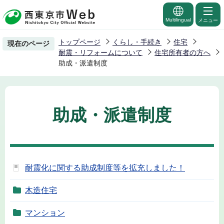
こ
の
Multilingual
メニュー
ペ
トップページ
くらし・手続き
住宅
現在のページ
ー
耐震・リフォームについて
住宅所有者の方へ
ジ
助成・派遣制度
の
先
頭
助成・派遣制度
で
す
耐震化に関する助成制度等を拡充しました！
木造住宅
マンション