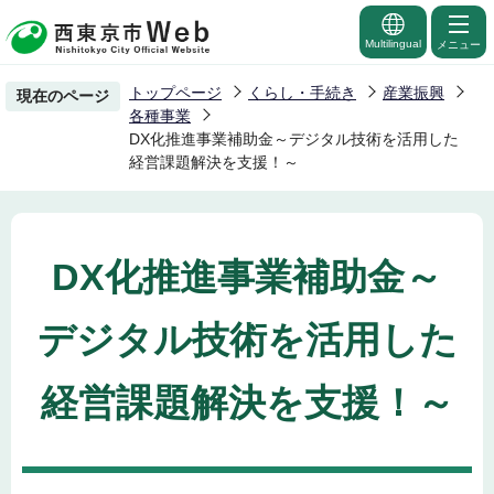
こ
の
Multilingual
メニュー
ペ
トップページ
くらし・手続き
産業振興
現在のページ
ー
各種事業
ジ
DX化推進事業補助金～デジタル技術を活用した
経営課題解決を支援！～
の
先
頭
で
DX化推進事業補助金～
す
デジタル技術を活用した
経営課題解決を支援！～