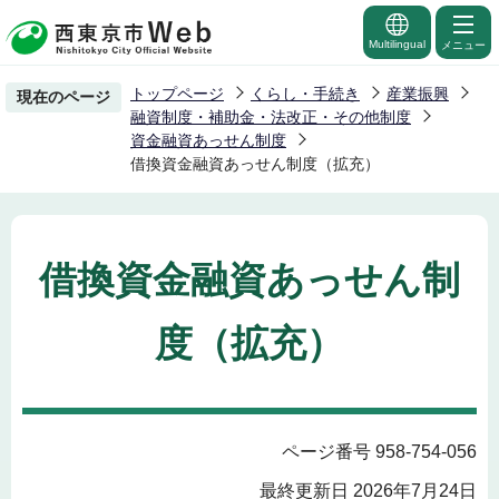
こ
の
Multilingual
メニュー
ペ
トップページ
くらし・手続き
産業振興
現在のページ
ー
融資制度・補助金・法改正・その他制度
ジ
資金融資あっせん制度
借換資金融資あっせん制度（拡充）
の
先
頭
で
借換資金融資あっせん制
す
度（拡充）
ページ番号 958-754-056
最終更新日 2026年7月24日