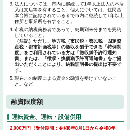
法人については、市内に継続して1年以上法人の本店
又は支店等を有すること。個人については、住民基
本台帳に記録されている者で市内に継続して1年以上
住所と事業所を有すること。
市税の納税義務者であって、納期到来分までを完納
していること。
（注記）ただし、地方税（市民税・都民税 固定資
産税・都市計画税等）の徴収を猶予できる「特例制
度」をご利用されている方は「徴収猶予許可通知
書」または、「徴収・換価猶予許可通知書」をご提
出いただくことにより、納税証明書の提出は不要で
す。
現在この制度による資金の融資を受けていないこ
と。など
融資限度額
運転資金、運転・設備併用
2,000万円
（受付期間：令和8年8月1日から令和8年