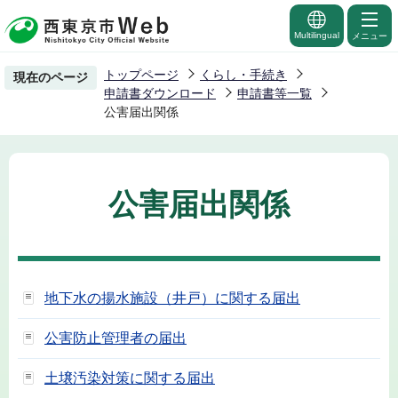
こ
の
Multilingual
メニュー
ペ
トップページ
くらし・手続き
現在のページ
ー
申請書ダウンロード
申請書等一覧
ジ
公害届出関係
の
先
頭
公害届出関係
で
す
地下水の揚水施設（井戸）に関する届出
公害防止管理者の届出
土壌汚染対策に関する届出