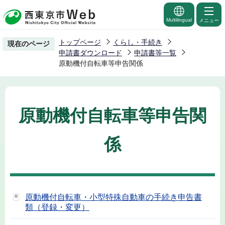
こ
の
Multilingual
メニュー
ペ
トップページ
くらし・手続き
現在のページ
ー
申請書ダウンロード
申請書等一覧
ジ
原動機付自転車等申告関係
の
先
頭
原動機付自転車等申告関
で
す
係
原動機付自転車・小型特殊自動車の手続き申告書
類（登録・変更）