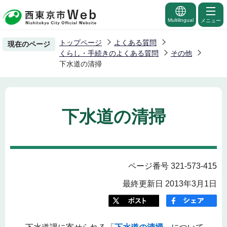
こ
の
Multilingual
メニュー
ペ
トップページ
よくある質問
現在のページ
ー
くらし・手続きのよくある質問
その他
ジ
下水道の清掃
の
先
頭
下水道の清掃
で
す
ページ番号 321-573-415
最終更新日 2013年3月1日