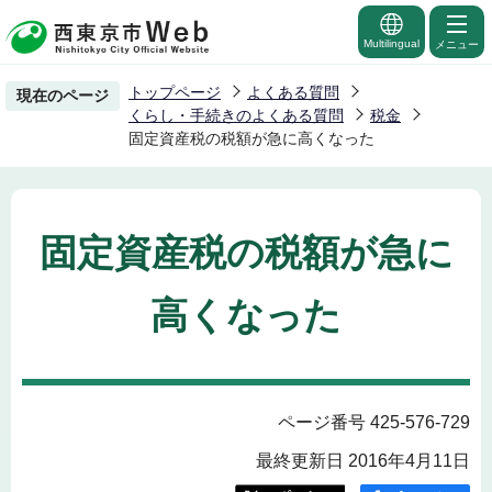
こ
の
Multilingual
メニュー
ペ
トップページ
よくある質問
現在のページ
ー
くらし・手続きのよくある質問
税金
ジ
固定資産税の税額が急に高くなった
の
先
頭
固定資産税の税額が急に
で
す
高くなった
ページ番号 425-576-729
最終更新日 2016年4月11日