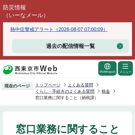
こ
防災情報
の
（いーなメール）
ペ
ー
熱中症警戒アラート（2026-08-07 07:00:09）
ジ
の
過去の配信情報一覧
先
頭
で
Multilingual
メニュー
す
トップページ
よくある質問
現在のページ
くらし・手続きのよくある質問
税金
窓口業務に関すること（納税課）
窓口業務に関すること