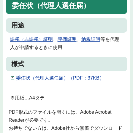
委任状（代理人選任届）
用途
課税（非課税）証明
、
評価証明
、
納税証明
等を代理
人が申請するときに使用
様式
委任状（代理人選任届）（PDF：37KB）
※用紙…A4タテ
PDF形式のファイルを開くには、Adobe Acrobat
Readerが必要です。
お持ちでない方は、Adobe社から無償でダウンロード