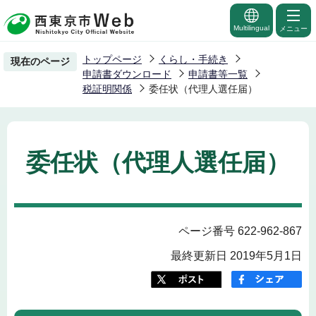
こ
の
Multilingual
メニュー
ペ
トップページ
くらし・手続き
現在のページ
ー
申請書ダウンロード
申請書等一覧
ジ
税証明関係
委任状（代理人選任届）
の
先
頭
委任状（代理人選任届）
で
す
ページ番号 622-962-867
最終更新日 2019年5月1日