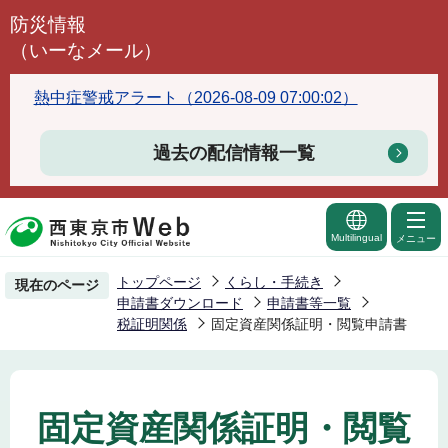
こ
防災情報
の
（いーなメール）
ペ
ー
熱中症警戒アラート（2026-08-09 07:00:02）
ジ
の
過去の配信情報一覧
先
頭
で
Multilingual
メニュー
す
トップページ
くらし・手続き
現在のページ
申請書ダウンロード
申請書等一覧
税証明関係
固定資産関係証明・閲覧申請書
固定資産関係証明・閲覧