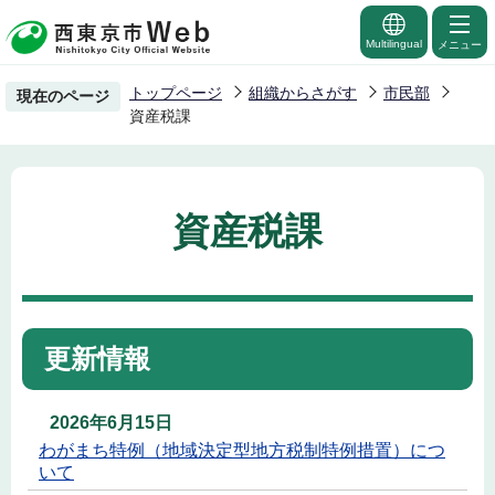
こ
の
Multilingual
メニュー
ペ
トップページ
組織からさがす
市民部
現在のページ
ー
資産税課
ジ
の
先
資産税課
頭
で
す
更新情報
2026年6月15日
わがまち特例（地域決定型地方税制特例措置）につ
いて