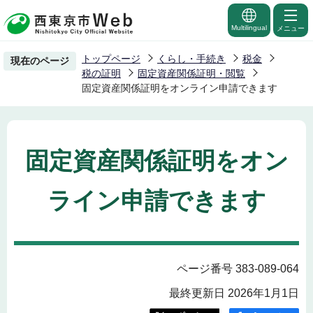
こ
の
Multilingual
メニュー
ペ
トップページ
くらし・手続き
税金
現在のページ
ー
税の証明
固定資産関係証明・閲覧
ジ
固定資産関係証明をオンライン申請できます
の
先
頭
固定資産関係証明をオン
で
す
ライン申請できます
ページ番号 383-089-064
最終更新日 2026年1月1日