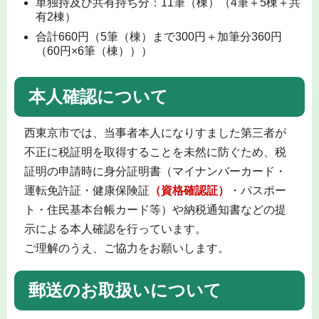
単独持及び共有持ち分：11筆（棟）（4筆＋5棟＋共
有2棟）
合計660円（5筆（棟）まで300円＋加筆分360円
（60円×6筆（棟）））
本人確認について
西東京市では、当事者本人になりすました第三者が
不正に税証明を取得することを未然に防ぐため、税
証明の申請時に身分証明書（マイナンバーカード・
運転免許証・健康保険証
（資格確認証）
・パスポー
ト・住民基本台帳カード等）や納税通知書などの提
示による本人確認を行っています。
ご理解のうえ、ご協力をお願いします。
郵送のお取扱いについて