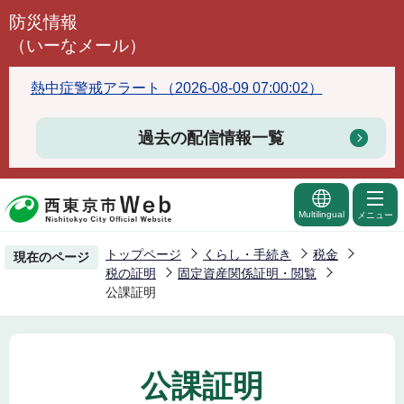
こ
防災情報
の
（いーなメール）
ペ
ー
熱中症警戒アラート（2026-08-09 07:00:02）
ジ
の
過去の配信情報一覧
先
頭
で
Multilingual
メニュー
す
トップページ
くらし・手続き
税金
現在のページ
税の証明
固定資産関係証明・閲覧
公課証明
公課証明