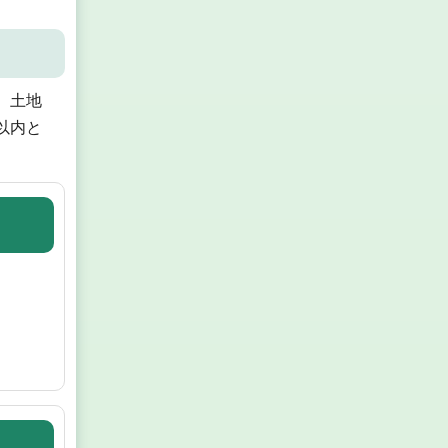
、土地
以内と