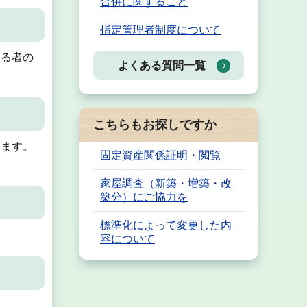
合併に関すること
指定管理者制度について
する者の
よくある質問一覧
こちらもお探しですか
きます。
固定資産関係証明・閲覧
家屋調査（新築・増築・改
築分）にご協力を
標準化によって変更した内
容について