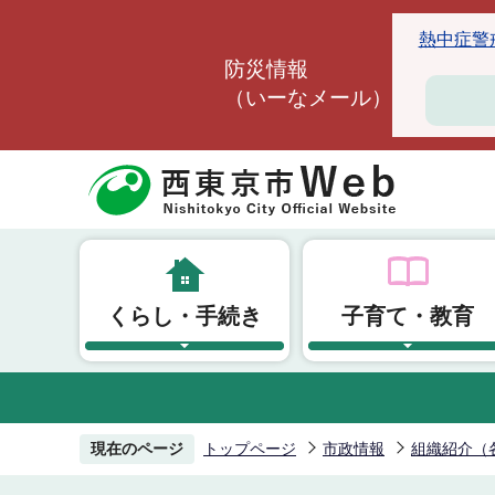
こ
熱中症警戒ア
の
防災情報
ペ
（いーなメール）
ー
ジ
の
先
頭
で
す
くらし・手続き
子育て・教育
現在のページ
トップページ
市政情報
組織紹介（