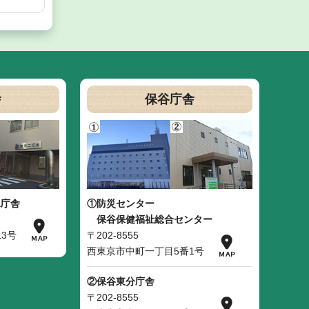
舎
保谷庁舎
二庁舎
①防災センター
保谷保健福祉総合センター
3号
〒202-8555
西東京市中町一丁目5番1号
②保谷東分庁舎
〒202-8555