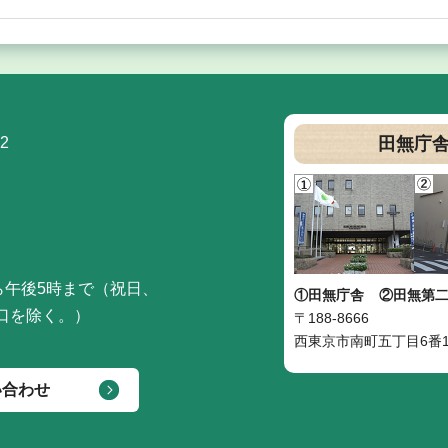
2
田無庁
ら午後5時まで（祝日、
①田無庁舎
②田無第
口を除く。）
〒188-8666
西東京市南町五丁目6番1
い合わせ