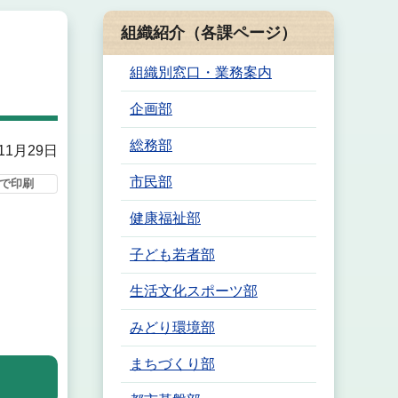
組織紹介（各課ページ）
組織別窓口・業務案内
企画部
総務部
11月29日
市民部
で印刷
健康福祉部
子ども若者部
生活文化スポーツ部
みどり環境部
まちづくり部