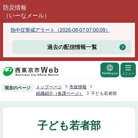
こ
防災情報
の
（いーなメール）
ペ
ー
熱中症警戒アラート（2026-08-07 07:00:09）
ジ
の
過去の配信情報一覧
先
頭
で
Multilingual
メニュー
す
トップページ
市政情報
現在のページ
組織紹介（各課ページ）
子ども若者部
子ども若者部