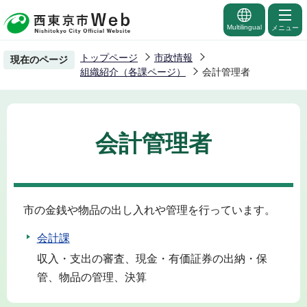
こ
の
Multilingual
メニュー
ペ
トップページ
市政情報
現在のページ
ー
組織紹介（各課ページ）
会計管理者
ジ
の
先
会計管理者
頭
で
す
市の金銭や物品の出し入れや管理を行っています。
会計課
収入・支出の審査、現金・有価証券の出納・保
管、物品の管理、決算