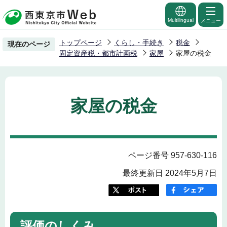
こ
の
Multilingual
メニュー
ペ
トップページ
くらし・手続き
税金
現在のページ
ー
固定資産税・都市計画税
家屋
家屋の税金
ジ
の
先
家屋の税金
頭
で
す
ページ番号 957-630-116
最終更新日 2024年5月7日
評価のしくみ