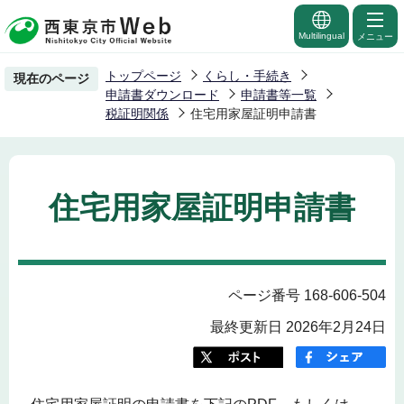
こ
の
Multilingual
メニュー
ペ
トップページ
くらし・手続き
現在のページ
ー
申請書ダウンロード
申請書等一覧
ジ
税証明関係
住宅用家屋証明申請書
の
先
頭
住宅用家屋証明申請書
で
す
ページ番号 168-606-504
最終更新日 2026年2月24日