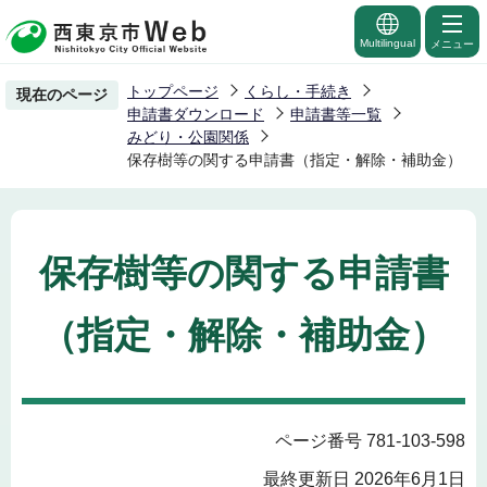
こ
の
Multilingual
メニュー
ペ
トップページ
くらし・手続き
現在のページ
ー
申請書ダウンロード
申請書等一覧
ジ
みどり・公園関係
保存樹等の関する申請書（指定・解除・補助金）
の
先
頭
で
保存樹等の関する申請書
す
（指定・解除・補助金）
ページ番号 781-103-598
最終更新日 2026年6月1日