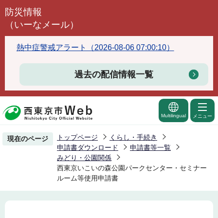
こ
防災情報
の
（いーなメール）
ペ
ー
熱中症警戒アラート（2026-08-06 07:00:10）
ジ
の
過去の配信情報一覧
先
頭
で
Multilingual
メニュー
す
トップページ
くらし・手続き
現在のページ
申請書ダウンロード
申請書等一覧
みどり・公園関係
西東京いこいの森公園パークセンター・セミナー
ルーム等使用申請書