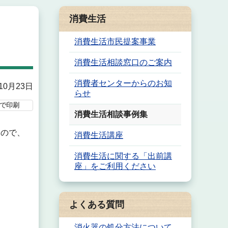
消費生活
消費生活市民提案事業
消費生活相談窓口のご案内
消費者センターからのお知
10月23日
らせ
で印刷
消費生活相談事例集
もので、
消費生活講座
消費生活に関する「出前講
座」をご利用ください
よくある質問
消火器の処分方法について