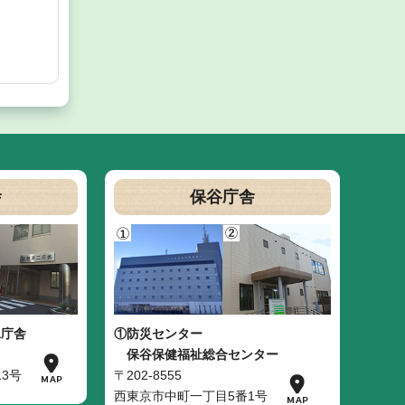
舎
保谷庁舎
二庁舎
①防災センター
保谷保健福祉総合センター
3号
〒202-8555
西東京市中町一丁目5番1号