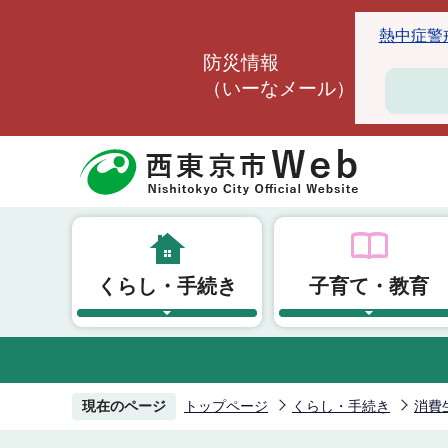
こ
熱中症警戒ア
の
防災情報
ペ
（いーなメール）
ー
ジ
の
先
頭
で
す
くらし・手続き
子育て・教育
現在のページ
トップページ
くらし・手続き
消費