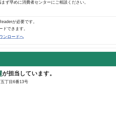
悩まず早めに消費者センターにご相談ください。
 Readerが必要です。
ロードできます。
rのダウンロードへ
課
が担当しています。
町五丁目6番13号