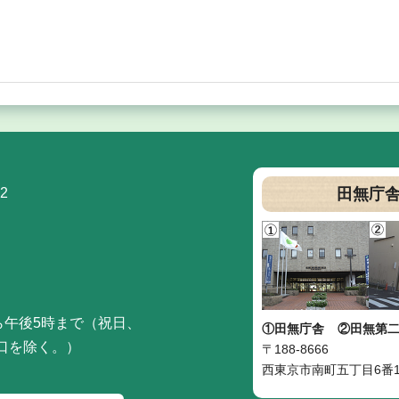
2
田無庁
ら午後5時まで（祝日、
①田無庁舎
②田無第
口を除く。）
〒188-8666
西東京市南町五丁目6番1