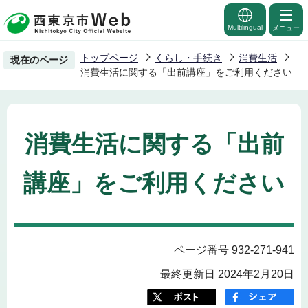
こ
の
Multilingual
メニュー
ペ
トップページ
くらし・手続き
消費生活
現在のページ
ー
消費生活に関する「出前講座」をご利用ください
ジ
の
先
消費生活に関する「出前
頭
で
講座」をご利用ください
す
ページ番号 932-271-941
最終更新日 2024年2月20日