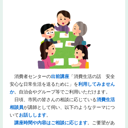
消費者センターの
出前講座
「消費生活の話 安全
安心な日常生活を送るために」を
利用してみません
か
。自治会やグループ等でご利用いただけます。
日頃、市民の皆さんの相談に応じている
消費生活
相談員
が講師として伺い、以下のようなテーマにつ
いて
お話しします
。
講座時間や内容はご相談に応じます
。ご要望があ