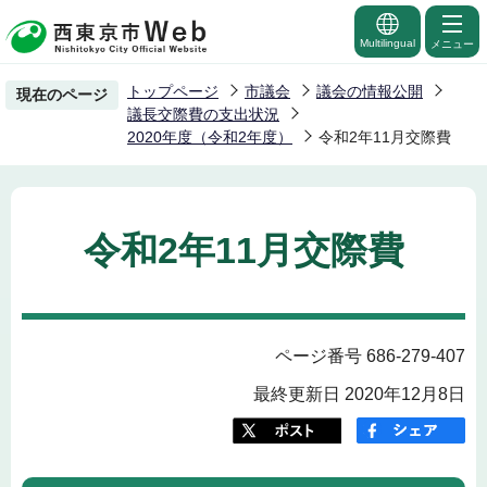
こ
の
Multilingual
メニュー
ペ
トップページ
市議会
議会の情報公開
現在のページ
ー
議長交際費の支出状況
ジ
2020年度（令和2年度）
令和2年11月交際費
の
先
頭
令和2年11月交際費
で
す
ページ番号 686-279-407
最終更新日 2020年12月8日