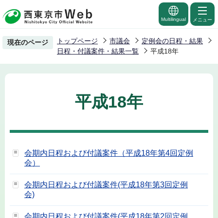
こ
の
Multilingual
メニュー
ペ
トップページ
市議会
定例会の日程・結果
現在のページ
ー
日程・付議案件・結果一覧
平成18年
ジ
の
先
平成18年
頭
で
す
会期内日程および付議案件（平成18年第4回定例
会）
会期内日程および付議案件(平成18年第3回定例
会)
会期内日程および付議案件(平成18年第2回定例