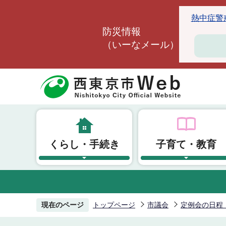
こ
熱中症警戒ア
の
防災情報
ペ
（いーなメール）
ー
ジ
の
先
頭
で
す
くらし・手続き
子育て・教育
現在のページ
トップページ
市議会
定例会の日程