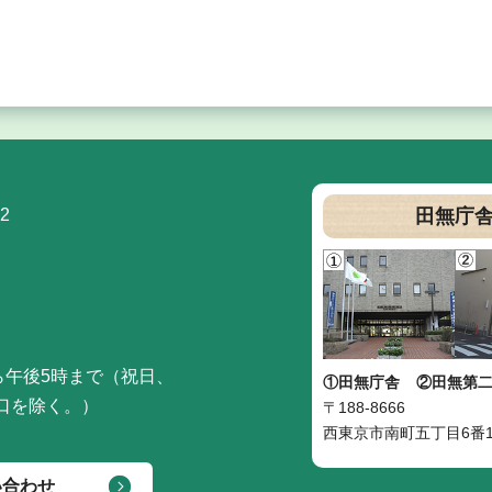
2
田無庁
ら午後5時まで（祝日、
①田無庁舎
②田無第
口を除く。）
〒188-8666
西東京市南町五丁目6番1
い合わせ