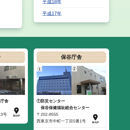
平成18年
平成17年
舎
保谷庁舎
二庁舎
①防災センター
保谷保健福祉総合センター
3号
〒202-8555
西東京市中町一丁目5番1号