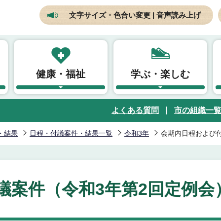
文字サイズ・色合い変更 | 音声読み上げ
健康・福祉
学ぶ・楽しむ
よくある質問
市の組織一
・結果
日程・付議案件・結果一覧
令和3年
会期内日程および付
議案件（令和3年第2回定例会