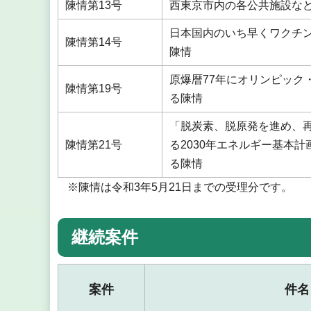
陳情第13号
西東京市内の各公共施設な
日本国内のいち早くワクチ
陳情第14号
陳情
原爆暦77年にオリンピック
陳情第19号
る陳情
「脱炭素、脱原発を進め、
陳情第21号
る2030年エネルギー基本
る陳情
※陳情は令和3年5月21日までの受理分です。
継続案件
案件
件名