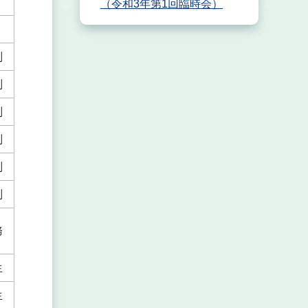
（令和3年第1回臨時会）
別
別
別
別
別
別
務
生
生