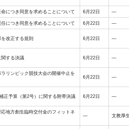
任命につき同意を求めることについて
6月22日
―
選任につき同意を求めることについて
6月22日
―
部を改正する規則
6月22日
―
に関する決議
6月22日
―
パラリンピック競技大会の開催中止を
6月22日
―
補正予算（第2号）に関する附帯決議
6月22日
―
対応地方創生臨時交付金のフィットネ
―
文教厚