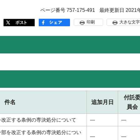
ページ番号 757-175-491
最終更新日 2021
印刷
大きな文字
付託
件名
追加月日
員会
を改正する条例の専決処分について
―
―
一部を改正する条例の専決処分につい
―
―