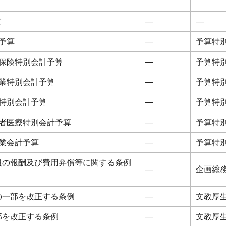
て
―
―
予算
―
予算特
保険特別会計予算
―
予算特
業特別会計予算
―
予算特
特別会計予算
―
予算特
者医療特別会計予算
―
予算特
業会計予算
―
予算特
員の報酬及び費用弁償等に関する条例
―
企画総
の一部を改正する条例
―
文教厚
部を改正する条例
―
文教厚