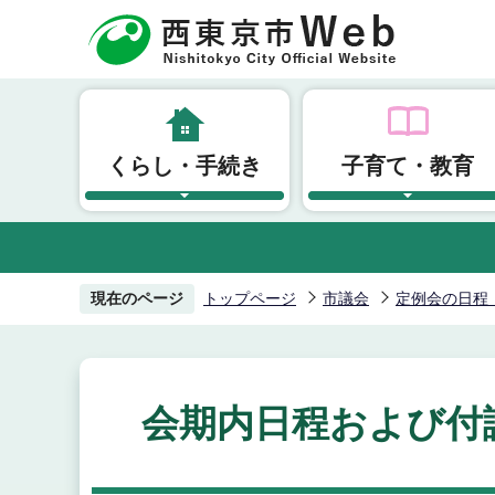
こ
の
ペ
ー
ジ
くらし・手続き
子育て・教育
の
先
頭
で
す
現在のページ
トップページ
市議会
定例会の日程
会期内日程および付