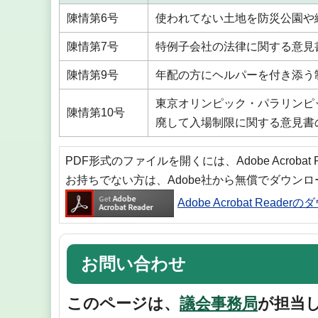
陳情第6号
使われてない土地を防災公園や
陳情第7号
特例子会社の法律に関する意見
陳情第9号
年配の方にヘルパーを付き添う
東京オリンピック・パラリンピ
陳情第10号
廃して入場制限に関する意見書
PDF形式のファイルを開くには、Adobe Acrobat
お持ちでない方は、Adobe社から無償でダウン
Adobe Acrobat Reade
お問い合わせ
このページは、
議会事務局
が担当