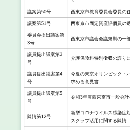
て
議案第50号
西東京市教育委員会委員の
議案第51号
西東京市固定資産評価員の
委員会提出議案第
西東京市議会会議規則の一
3号
議員提出議案第3
介護保険料特別徴収の誤り
号
議員提出議案第4
今夏の東京オリンピック・
号
求める意見書
議員提出議案第5
令和3年度西東京市一般会計
号
新型コロナウイルス感染症
陳情第12号
スクラブ活用に関する陳情