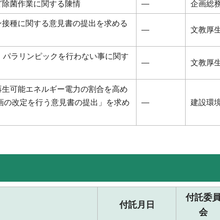
ど除菌作業に関する陳情
―
企画総
ン接種に関する意見書の提出を求める
―
文教厚
・パラリンピックを行わない事に関す
―
文教厚
再生可能エネルギー電力の割合を高め
計画の改定を行う意見書の提出」を求め
―
建設環
付託委
付託月日
会