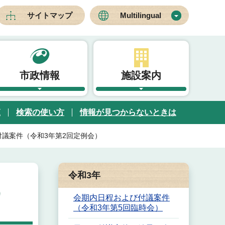
サイトマップ
Multilingual
市政情報
施設案内
覧
検索の使い方
情報が見つからないときは
議案件（令和3年第2回定例会）
令和3年
）
会期内日程および付議案件
（令和3年第5回臨時会）