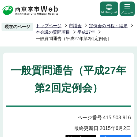
こ
の
Multilingual
メニュー
ペ
トップページ
市議会
定例会の日程・結果
現在のページ
ー
本会議の質問項目
平成27年
ジ
一般質問通告（平成27年第2回定例会）
の
先
頭
一般質問通告（平成27年
で
す
第2回定例会）
ページ番号 415-508-916
最終更新日 2015年6月2日