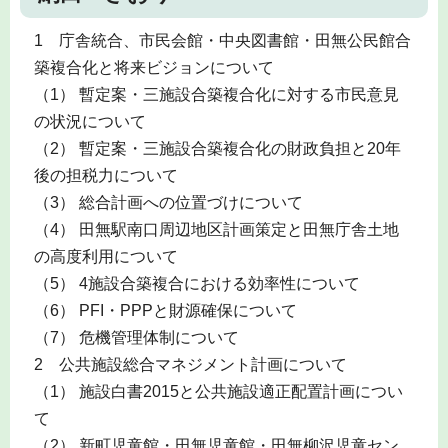
1 庁舎統合、市民会館・中央図書館・田無公民館合
築複合化と将来ビジョンについて
（1） 暫定案・三施設合築複合化に対する市民意見
の状況について
（2） 暫定案・三施設合築複合化の財政負担と20年
後の担税力について
（3） 総合計画への位置づけについて
（4） 田無駅南口周辺地区計画策定と田無庁舎土地
の高度利用について
（5） 4施設合築複合における効率性について
（6） PFI・PPPと財源確保について
（7） 危機管理体制について
2 公共施設総合マネジメント計画について
（1） 施設白書2015と公共施設適正配置計画につい
て
（2） 新町児童館・田無児童館・田無柳沢児童セン