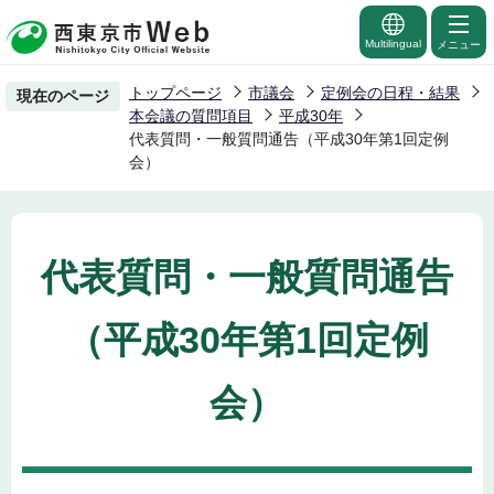
こ
の
Multilingual
メニュー
ペ
トップページ
市議会
定例会の日程・結果
現在のページ
ー
本会議の質問項目
平成30年
ジ
代表質問・一般質問通告（平成30年第1回定例
会）
の
先
頭
で
代表質問・一般質問通告
す
（平成30年第1回定例
会）