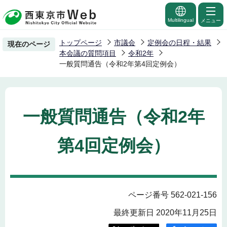
こ
の
Multilingual
メニュー
ペ
トップページ
市議会
定例会の日程・結果
現在のページ
ー
本会議の質問項目
令和2年
ジ
一般質問通告（令和2年第4回定例会）
の
先
頭
一般質問通告（令和2年
で
す
第4回定例会）
ページ番号 562-021-156
最終更新日 2020年11月25日