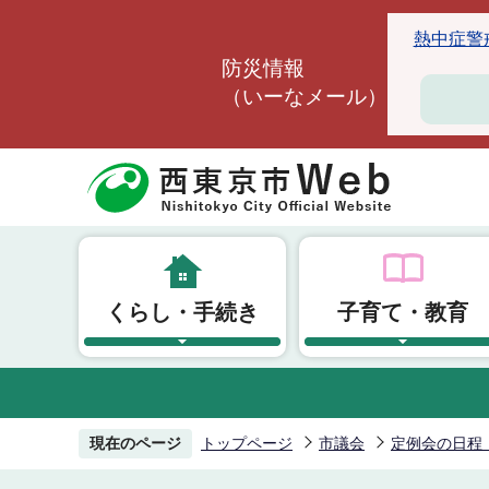
こ
熱中症警戒ア
の
防災情報
ペ
（いーなメール）
ー
ジ
の
先
頭
で
す
くらし・手続き
子育て・教育
現在のページ
トップページ
市議会
定例会の日程