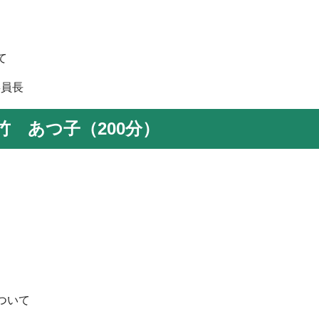
て
委員長
 あつ子（200分）
ついて