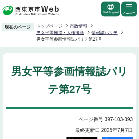
こ
の
Multilingual
メニュー
ペ
トップページ
市政情報
現在のページ
ー
男女平等推進・人権擁護
情報誌パリテ
ジ
男女平等参画情報誌パリテ第27号
の
先
頭
男女平等参画情報誌パリ
で
す
テ第27号
ページ番号 397-103-393
最終更新日 2025年7月7日