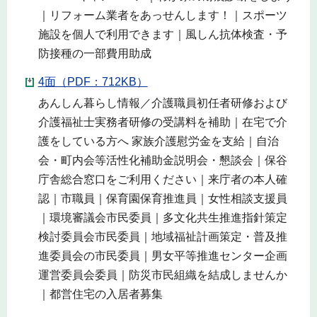
｜リフォーム業者をあっせんします！｜スポーツ
施設を個人で利用できます｜風しん抗体検査・予
防接種の一部費用助成
4面（PDF：712KB）
あんしん暮らし情報／介護職員初任者研修および
介護福祉士実務者研修の受講料を補助｜在宅で介
護をしている方へ 家族介護慰労金を支給｜自治
会・町内会等活性化補助金説明会・懇談会｜保谷
庁舎総合窓口をご利用ください｜来庁者の本人確
認｜市職員｜保育園保育推進員｜女性相談支援員
｜環境審議会市民委員｜多文化共生推進指針策定
検討委員会市民委員｜地域福祉計画策定・普及推
進委員会の市民委員｜男女平等推進センター企画
運営委員会委員｜防災市民組織を結成しませんか
｜都営住宅の入居者募集