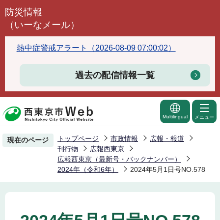
こ
防災情報
の
（いーなメール）
ペ
ー
熱中症警戒アラート（2026-08-09 07:00:02）
ジ
の
過去の配信情報一覧
先
頭
で
Multilingual
メニュー
す
トップページ
市政情報
広報・報道
現在のページ
刊行物
広報西東京
広報西東京（最新号・バックナンバー）
2024年（令和6年）
2024年5月1日号NO.578