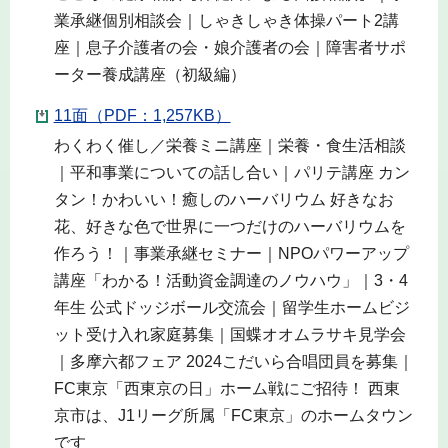
業承継個別相談会｜しゃきしゃき体操パート2講
座｜息子介護者の会・娘介護者の会｜障害者サポ
ーター養成講座（初級編）
11面（PDF：1,257KB）
わくわく催し／栄養ミニ講座｜栄養・食生活相談
｜平和事業についての話し合い｜パリテ講座 カン
タン！かわいい！癒しのハーバリウム 好きなお
花、好きな色で世界に一つだけのハーバリウムを
作ろう！｜事業承継セミナー｜NPOパワーアップ
講座「わかる！活動資金調達のノウハウ」｜3・4
年生 公式ドッジボール交流会｜留学生ホームビジ
ット受け入れ家庭募集｜国蝶オオムラサキ見学会
｜多摩六都フェア 2024こだいら合唱団員を募集｜
FC東京「西東京の日」ホーム戦にご招待！ 西東
京市は、J1リーグ所属「FC東京」のホームタウン
です