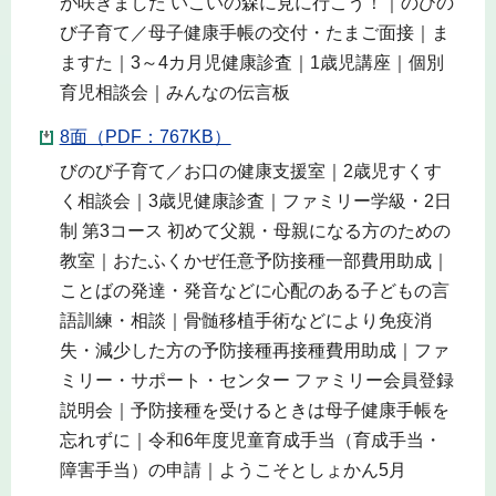
が咲きました いこいの森に見に行こう！｜のびの
び子育て／母子健康手帳の交付・たまご面接｜ま
ますた｜3～4カ月児健康診査｜1歳児講座｜個別
育児相談会｜みんなの伝言板
8面（PDF：767KB）
びのび子育て／お口の健康支援室｜2歳児すくす
く相談会｜3歳児健康診査｜ファミリー学級・2日
制 第3コース 初めて父親・母親になる方のための
教室｜おたふくかぜ任意予防接種一部費用助成｜
ことばの発達・発音などに心配のある子どもの言
語訓練・相談｜骨髄移植手術などにより免疫消
失・減少した方の予防接種再接種費用助成｜ファ
ミリー・サポート・センター ファミリー会員登録
説明会｜予防接種を受けるときは母子健康手帳を
忘れずに｜令和6年度児童育成手当（育成手当・
障害手当）の申請｜ようこそとしょかん5月