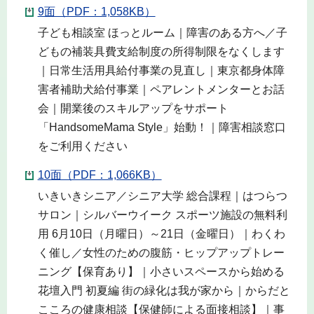
9面（PDF：1,058KB）
子ども相談室 ほっとルーム｜障害のある方へ／子
どもの補装具費支給制度の所得制限をなくします
｜日常生活用具給付事業の見直し｜東京都身体障
害者補助犬給付事業｜ペアレントメンターとお話
会｜開業後のスキルアップをサポート
「HandsomeMama Style」始動！｜障害相談窓口
をご利用ください
10面（PDF：1,066KB）
いきいきシニア／シニア大学 総合課程｜はつらつ
サロン｜シルバーウイーク スポーツ施設の無料利
用 6月10日（月曜日）～21日（金曜日）｜わくわ
く催し／女性のための腹筋・ヒップアップトレー
ニング【保育あり】｜小さいスペースから始める
花壇入門 初夏編 街の緑化は我が家から｜からだと
こころの健康相談【保健師による面接相談】｜事