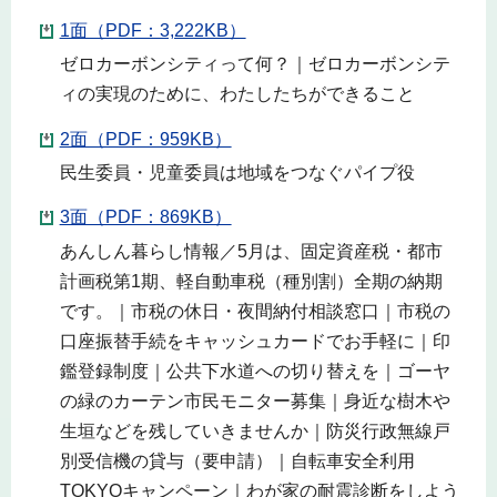
1面（PDF：3,222KB）
ゼロカーボンシティって何？｜ゼロカーボンシテ
ィの実現のために、わたしたちができること
2面（PDF：959KB）
民生委員・児童委員は地域をつなぐパイプ役
3面（PDF：869KB）
あんしん暮らし情報／5月は、固定資産税・都市
計画税第1期、軽自動車税（種別割）全期の納期
です。｜市税の休日・夜間納付相談窓口｜市税の
口座振替手続をキャッシュカードでお手軽に｜印
鑑登録制度｜公共下水道への切り替えを｜ゴーヤ
の緑のカーテン市民モニター募集｜身近な樹木や
生垣などを残していきませんか｜防災行政無線戸
別受信機の貸与（要申請）｜自転車安全利用
TOKYOキャンペーン｜わが家の耐震診断をしよう