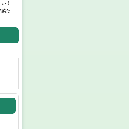
たい！
野菜た