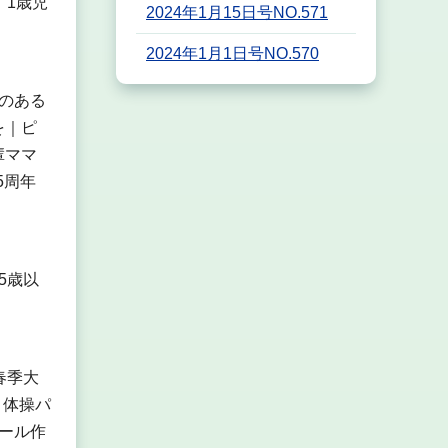
｜1歳児
2024年1月15日号NO.571
2024年1月1日号NO.570
のある
を｜ピ
輩ママ
5周年
5歳以
春季大
き体操パ
ール作