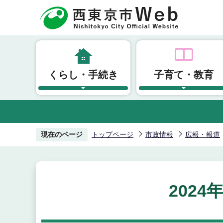
こ
の
ペ
ー
ジ
くらし・手続き
子育て・教育
の
先
頭
で
す
現在のページ
トップページ
市政情報
広報・報道
2024