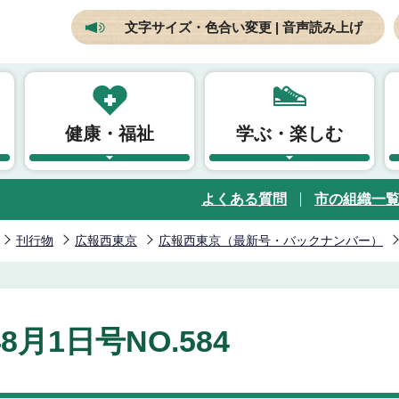
文字サイズ・色合い変更 | 音声読み上げ
健康・福祉
学ぶ・楽しむ
よくある質問
市の組織一
刊行物
広報西東京
広報西東京（最新号・バックナンバー）
年8月1日号NO.584