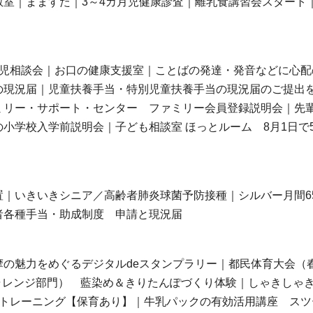
室｜まますた｜3～4カ月児健康診査｜離乳食講習会スタート
育児相談会｜お口の健康支援室｜ことばの発達・発音などに心配
の現況届｜児童扶養手当・特別児童扶養手当の現況届のご提出
ミリー・サポート・センター ファミリー会員登録説明会｜先
小学校入学前説明会｜子ども相談室 ほっとルーム 8月1日で
｜いきいきシニア／高齢者肺炎球菌予防接種｜シルバー月間6
者各種手当・助成制度 申請と現況届
の魅力をめぐるデジタルdeスタンプラリー｜都民体育大会（
ャレンジ部門） 藍染め＆きりたんぽづくり体験｜しゃきしゃ
プトレーニング【保育あり】｜牛乳パックの有効活用講座 スツ