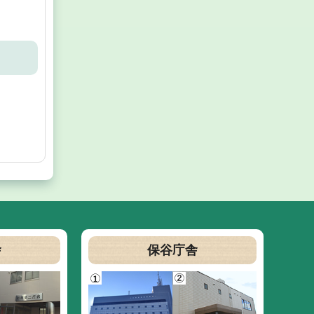
舎
保谷庁舎