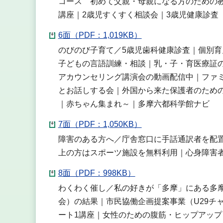
コース 初めて父親・母親になる方のための教
講座｜2歳児すくすく相談会｜3歳児健康診査
6面（PDF：1,019KB）
のびのび子育て／5歳児歯科健康診査｜個別
子どもの言語訓練・相談｜乳・子・育医療証
アカウンセリング講演会の動画配信中｜ファ
とお話しする会｜外国から来た保護者のための
｜赤ちゃん集まれ～｜多摩六都科学館ナビ
7面（PDF：1,050KB）
障害のある方へ／庁舎窓口に手話通訳者を配置
上の方はスポーツ施設を無料利用｜心身障害
8面（PDF：998KB）
わくわく催し／私の好きが「多摩」にある多摩
会）の結果｜市民協働企画提案事業（U29チ
ート1講座｜女性のための腹筋・ヒップアッ