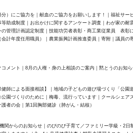
築分）にご協力を｜献血のご協力をお願いします！｜福祉サー
事等助成制度｜お出かけに関するアンケート調査｜わが家の耐
ンの管理計画認定制度｜技能功労者表彰・商工業従業員 表彰
（会計年度任用職員）｜農業振興計画推進委員｜寄附｜議員の
クコメント｜8月の人権・身の上相談のご案内｜黙とうのお知ら
保健師による面接相談】｜地域の子どもの遊び場づくり「公園
ぶ公園づくりのために｜梅毒、流行っています｜クールシェア
介護者の会｜第1回胸部健診（肺がん・結核）
機関からのお知らせ｜のびのび子育て／ファミリー学級・2日制