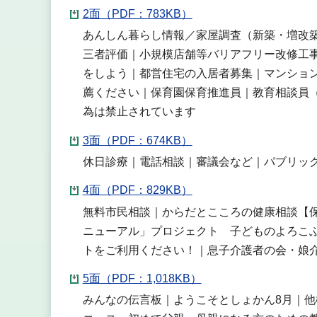
2面（PDF：783KB）
あんしん暮らし情報／家屋調査（新築・増改
三者評価｜小規模店舗等バリアフリー改修工
をしよう｜都営住宅の入居者募集｜マンショ
薦ください｜保育園保育推進員｜教育相談員
為は禁止されています
3面（PDF：674KB）
休日診療｜電話相談｜審議会など｜パブリッ
4面（PDF：829KB）
無料市民相談｜からだとこころの健康相談【
ニューアル」プロジェクト 子どものよろこ
トをご利用ください！｜息子介護者の会・娘
5面（PDF：1,018KB）
みんなの伝言板｜ようこそとしょかん8月｜他