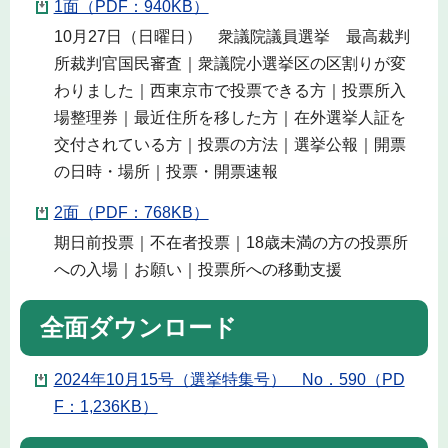
1面（PDF：940KB）
10月27日（日曜日） 衆議院議員選挙 最高裁判
所裁判官国民審査｜衆議院小選挙区の区割りが変
わりました｜西東京市で投票できる方｜投票所入
場整理券｜最近住所を移した方｜在外選挙人証を
交付されている方｜投票の方法｜選挙公報｜開票
の日時・場所｜投票・開票速報
2面（PDF：768KB）
期日前投票｜不在者投票｜18歳未満の方の投票所
への入場｜お願い｜投票所への移動支援
全面ダウンロード
2024年10月15号（選挙特集号） No．590（PD
F：1,236KB）