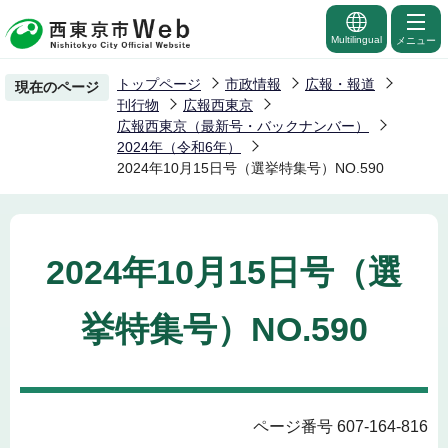
こ
の
Multilingual
メニュー
ペ
トップページ
市政情報
広報・報道
現在のページ
ー
刊行物
広報西東京
ジ
広報西東京（最新号・バックナンバー）
2024年（令和6年）
の
2024年10月15日号（選挙特集号）NO.590
先
頭
で
す
2024年10月15日号（選
挙特集号）NO.590
ページ番号 607-164-816