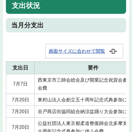
支出状況
当月分支出
画面サイズに合わせて閲覧
支出日
要件
西東京市三師会総会及び開業記念祝賀会参加
7月7日
会費
7月20日
東村山法人会創立五十周年記念式典参加に伴
7月20日
谷戸商店街協同組合納涼盆踊り大会参加に伴
公益社団法人東京都柔道整復師会北多摩支部
7月20日
十周年記念式典参加に伴う会費