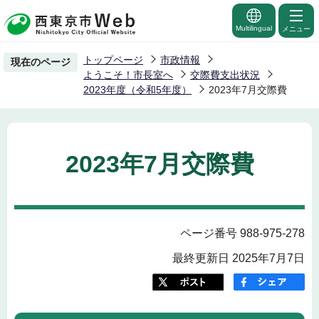
こ
の
Multilingual
メニュー
ペ
トップページ
市政情報
現在のページ
ー
ようこそ！市長室へ
交際費支出状況
ジ
2023年度（令和5年度）
2023年7月交際費
の
先
頭
2023年7月交際費
で
す
ページ番号 988-975-278
最終更新日 2025年7月7日