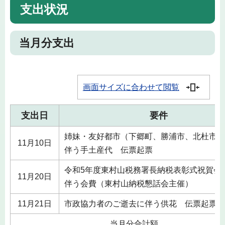
支出状況
当月分支出
画面サイズに合わせて閲覧
支出日
要件
姉妹・友好都市（下郷町、勝浦市、北杜市）
11月10日
伴う手土産代 伝票起票
令和5年度東村山税務署長納税表彰式祝賀会
11月20日
伴う会費（東村山納税懇話会主催）
11月21日
市政協力者のご逝去に伴う供花 伝票起票
当月分合計額