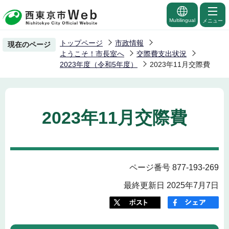
こ
の
Multilingual
メニュー
ペ
トップページ
市政情報
現在のページ
ー
ようこそ！市長室へ
交際費支出状況
ジ
2023年度（令和5年度）
2023年11月交際費
の
先
頭
2023年11月交際費
で
す
ページ番号 877-193-269
最終更新日 2025年7月7日