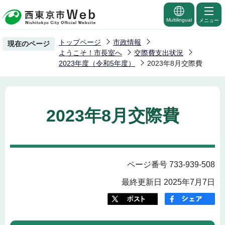
こ
の
Multilingual
メニュー
ペ
トップページ
市政情報
現在のページ
ー
ようこそ！市長室へ
交際費支出状況
ジ
2023年度（令和5年度）
2023年8月交際費
の
先
頭
2023年8月交際費
で
す
ページ番号 733-939-508
最終更新日 2025年7月7日