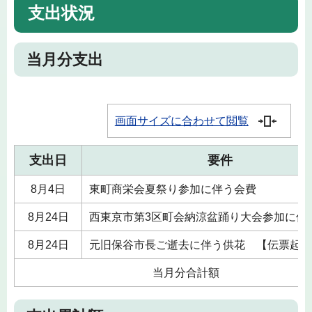
支出状況
当月分支出
画面サイズに合わせて閲覧
支出日
要件
8月4日
東町商栄会夏祭り参加に伴う会費
8月24日
西東京市第3区町会納涼盆踊り大会参加に伴
8月24日
元旧保谷市長ご逝去に伴う供花 【伝票起票
当月分合計額