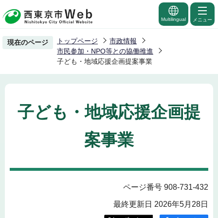
こ
の
Multilingual
メニュー
ペ
トップページ
市政情報
現在のページ
ー
市民参加・NPO等との協働推進
ジ
子ども・地域応援企画提案事業
の
先
頭
子ども・地域応援企画提
で
す
案事業
ページ番号 908-731-432
最終更新日 2026年5月28日