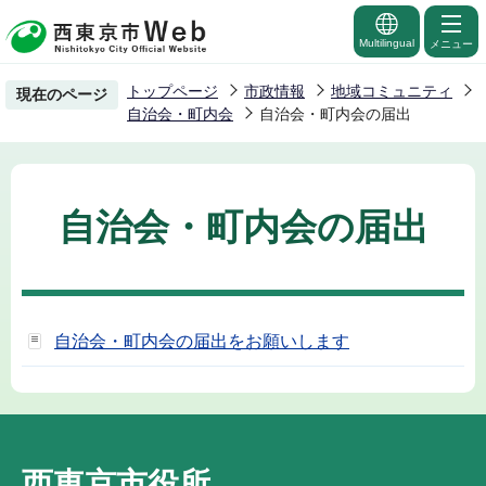
こ
の
Multilingual
メニュー
ペ
トップページ
市政情報
地域コミュニティ
現在のページ
ー
自治会・町内会
自治会・町内会の届出
ジ
の
先
自治会・町内会の届出
頭
で
す
自治会・町内会の届出をお願いします
西東京市役所