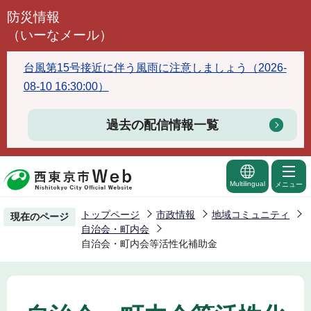
こ
防災情報
の
（いーなメール）
ペ
ー
台風第15号接近に伴う風雨に注意しましょう（2026-
ジ
08-10 16:30:00）
の
先
過去の配信情報一覧
頭
で
す
Multilingual
メニュー
トップページ
市政情報
地域コミュニティ
現在のページ
自治会・町内会
自治会・町内会等活性化補助金