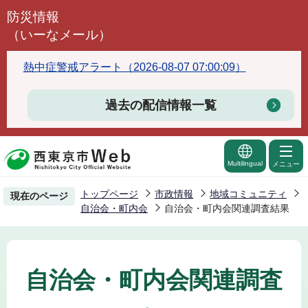
こ
防災情報
の
（いーなメール）
ペ
ー
熱中症警戒アラート（2026-08-07 07:00:09）
ジ
の
過去の配信情報一覧
先
頭
で
Multilingual
メニュー
す
トップページ
市政情報
地域コミュニティ
現在のページ
自治会・町内会
自治会・町内会関連調査結果
自治会・町内会関連調査