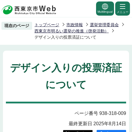
こ
の
Multilingual
メニュー
ペ
トップページ
市政情報
選挙管理委員会
現在のページ
ー
西東京市明るい選挙の推進（啓発活動）
ジ
デザイン入りの投票済証について
の
先
頭
デザイン入りの投票済証
で
す
について
ページ番号 938-318-009
最終更新日 2025年8月14日