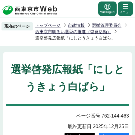
こ
の
Multilingual
メニュー
ペ
トップページ
市政情報
選挙管理委員会
現在のページ
ー
西東京市明るい選挙の推進（啓発活動）
ジ
選挙啓発広報紙「にしとうきょう白ばら」
の
先
頭
選挙啓発広報紙「にしと
で
す
うきょう白ばら」
ページ番号 762-144-463
最終更新日 2025年12月25日