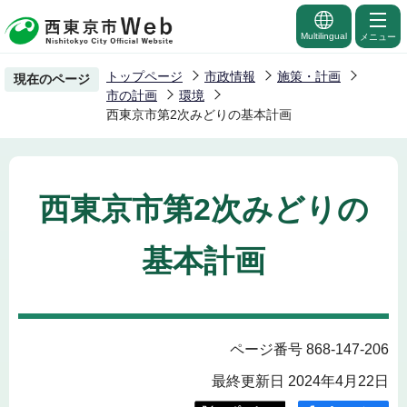
こ
の
Multilingual
メニュー
ペ
トップページ
市政情報
施策・計画
現在のページ
ー
市の計画
環境
ジ
西東京市第2次みどりの基本計画
の
先
頭
西東京市第2次みどりの
で
す
基本計画
ページ番号 868-147-206
最終更新日 2024年4月22日