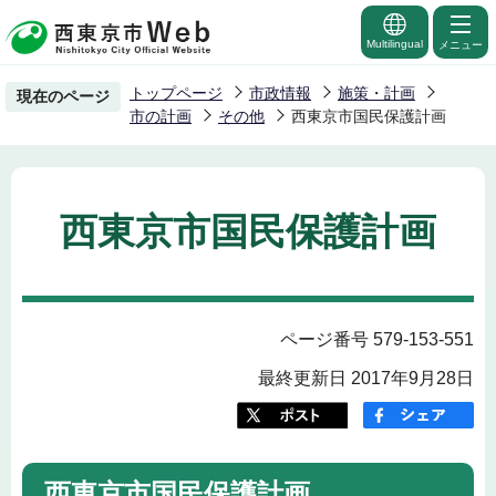
こ
の
Multilingual
メニュー
ペ
トップページ
市政情報
施策・計画
現在のページ
ー
市の計画
その他
西東京市国民保護計画
ジ
の
先
西東京市国民保護計画
頭
で
す
ページ番号 579-153-551
最終更新日 2017年9月28日
西東京市国民保護計画