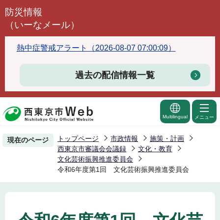
こ
防災情報
の
（いーなメール）
ペ
ー
熱中症警戒アラート（2026-08-07 07:00:09）
ジ
の
過去の配信情報一覧
先
頭
で
Multilingual
メニュー
す
トップページ
市政情報
施策・計画
現在のページ
西東京市審議会会議録
文化・教育
文化芸術振興推進委員会
令和6年度第1回 文化芸術振興推進委員会