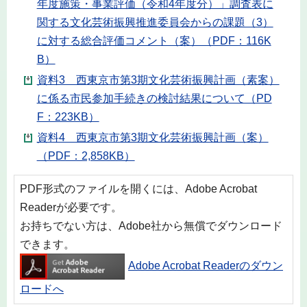
年度施策・事業評価（令和4年度分）」調査表に
関する文化芸術振興推進委員会からの課題（3）
に対する総合評価コメント（案）（PDF：116K
B）
資料3 西東京市第3期文化芸術振興計画（素案）
に係る市民参加手続きの検討結果について（PD
F：223KB）
資料4 西東京市第3期文化芸術振興計画（案）
（PDF：2,858KB）
PDF形式のファイルを開くには、Adobe Acrobat
Readerが必要です。
お持ちでない方は、Adobe社から無償でダウンロード
できます。
Adobe Acrobat Readerのダウン
ロードへ